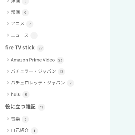
洋画
8
邦画
9
アニメ
7
ニュース
1
fire TV stick
27
Amazon Prime Video
23
バチェラー・ジャパン
13
バチェロレッテ・ジャパン
7
hulu
5
役に立つ雑記
11
音楽
3
自己紹介
1