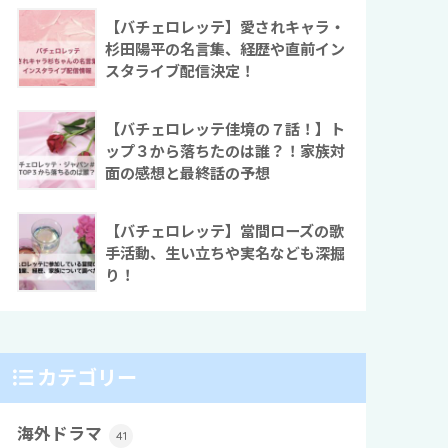
【バチェロレッテ】愛されキャラ・
杉田陽平の名言集、経歴や直前イン
スタライブ配信決定！
【バチェロレッテ佳境の７話！】ト
ップ３から落ちたのは誰？！家族対
面の感想と最終話の予想
【バチェロレッテ】當間ローズの歌
手活動、生い立ちや実名なども深掘
り！
カテゴリー
海外ドラマ
41