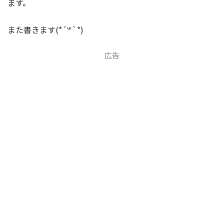
ます。
また書きます(*´꒳`*)
広告