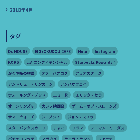
2018年4月
タグ
Dr. HOUSE
EIGYOKUDOU CAFE
Hulu
Instagram
KORG
L.A.コンフィデンシャル
Starbucks Rewards™️
かぐや姫の物語
アメーバブログ
アリアスターク
アンドリュー・リンカーン
アンハサウェイ
ウォーキング・デッド
エミー賞
エリック・セラ
オーシャンズ８
カンヌ映画祭
ゲーム・オブ・スローンズ
サマーウォーズ
シーズン７
ジョン・スノウ
スターバックスカード
チャミ
ドラマ
ノーマン・リーダス
バチェロレッテ
マラカイ
ラ・ラ・ランド
リアーナ