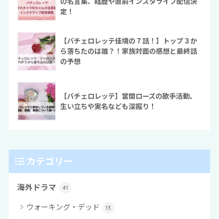
の名言集、経歴や直前インスタライブ配信決
定！
【バチェロレッテ佳境の７話！】トップ３か
ら落ちたのは誰？！家族対面の感想と最終話
の予想
【バチェロレッテ】當間ローズの歌手活動、
生い立ちや実名なども深掘り！
カテゴリー
海外ドラマ
41
ウォーキング・デッド
13