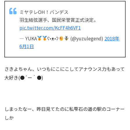
ミヤテレOH！バンデス
羽生結弦選手、国民栄誉賞正式決定。
pic.twitter.com/KcFF4h6VF1
— YUKA
ʕ•ᴥ•ʔ
(@yuzulegend)
2018年
6月1日
さきよちゃん、いつもにこにこしてアナウンス力もあって
大好き(●´ー｀●)
しまったなー、昨日見てたのに私雫石の道の駅のコーナー
しか