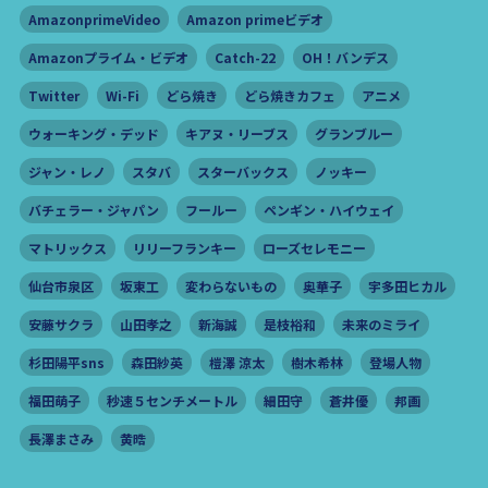
AmazonprimeVideo
Amazon primeビデオ
Amazonプライム・ビデオ
Catch-22
OH！バンデス
Twitter
Wi-Fi
どら焼き
どら焼きカフェ
アニメ
ウォーキング・デッド
キアヌ・リーブス
グランブルー
ジャン・レノ
スタバ
スターバックス
ノッキー
バチェラー・ジャパン
フールー
ペンギン・ハイウェイ
マトリックス
リリーフランキー
ローズセレモニー
仙台市泉区
坂東工
変わらないもの
奥華子
宇多田ヒカル
安藤サクラ
山田孝之
新海誠
是枝裕和
未来のミライ
杉田陽平sns
森田紗英
榿澤 涼太
樹木希林
登場人物
福田萌子
秒速５センチメートル
細田守
蒼井優
邦画
長澤まさみ
黄晧