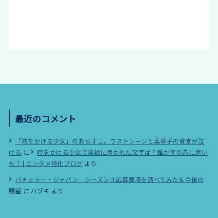
最近のコメント
「時をかける少女」のあらすじ。ラストシーンと奥華子の音楽が泣
ける
に
時をかける少女で黒板に書かれた文字は？誰が何の為に書い
た？ | エンタメ特化ブログ
より
バチェラー・ジャパン シーズン３応募要項を調べてみた＆今後の
願望
に
ハヅキ
より